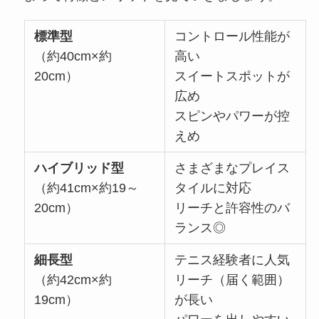
標準型
コントロール性能が
（約40cm×約
高い
20cm）
スイートスポットが
広め
スピンやパワーが控
えめ
ハイブリッド型
さまざまなプレイス
（約41cm×約19～
タイルに対応
20cm）
リーチと許容性のバ
ランス◎
細長型
テニス経験者に人気
（約42cm×約
リーチ（届く範囲）
19cm）
が長い