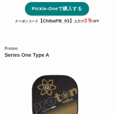
Pickle-Oneで購入する
3％
【ChibaPB_
03
】
クーポンコード
入力で
OFF
Proton
Series One Type A