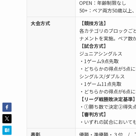
OPEN：年齢制限なし
50+：ペア両方50歳以上
大会方式
【競技方法】
各カテゴリのブロックご
ナメントを実施。ペア数
【試合方式】
ジュニアシングルス
・1ゲーム9点先取
・どちらかの得点が5点
シングルス/ダブルス
・1ゲーム11点先取
・どちらかの得点が6点
【リーグ戦勝敗決定基準
・①勝ち数で決定②得失
【審判方式】
・いずれの試合において
表彰
優勝・準優勝・３位 / 