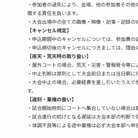
・参加者の過失により、会場、他の参加者その他
償する責任を負います。
・大会出場中の全ての画像・映像・記事・記録のW
【キャンセル規定】
・申込期間中のキャンセルについては、参加費の
・申込締切後のキャンセルにつきましては、理由
【雨天・荒天時の取り扱い】
・屋外コートの場合、荒天・災害・警報発令等に
・中止判断は原則として大会前日または当日朝に行
・大会中止の場合、必要経費を差し引いたうえで
す。
【遅刻・棄権の扱い】
・試合開始時刻にコートへ集合していない場合は
・試合進行の妨げとなる遅延は大会本部の判断で
・体調不良等による途中棄権は必ず大会本部へ申