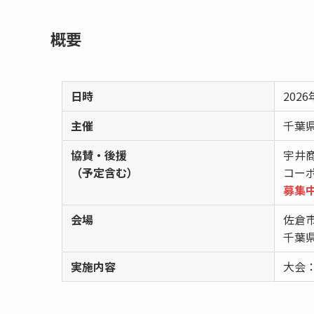
概要
日時
2026
主催
千葉
協賛・後援
宇井
（予定含む）
コー
募集
会場
佐倉
千葉
実施内容
大会