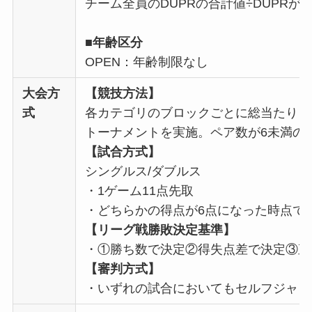
チーム全員のDUPRの合計値÷DUPRが
■年齢区分
OPEN：年齢制限なし
大会方
【競技方法】
式
各カテゴリのブロックごとに総当たりリ
トーナメントを実施。ペア数が6未満の
【試合方式】
シングルス/ダブルス
・1ゲーム11点先取
・どちらかの得点が6点になった時点で
【リーグ戦勝敗決定基準】
・①勝ち数で決定②得失点差で決定③直
【審判方式】
・いずれの試合においてもセルフジャッ