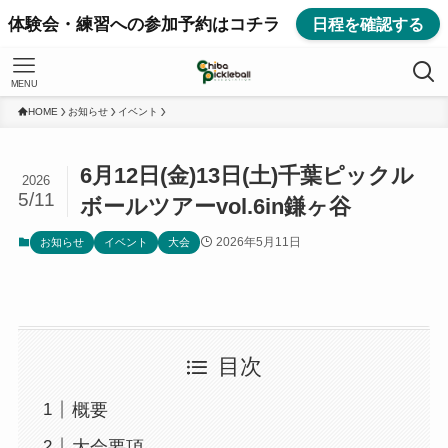
体験会・練習への参加予約はコチラ
日程を確認する
MENU
HOME
お知らせ
イベント
6月12日(金)13日(土)千葉ピックル
2026
5/11
ボールツアーvol.6in鎌ヶ谷
2026年5月11日
お知らせ
イベント
大会
目次
概要
大会要項